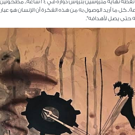
إليها في 24 ساعة دايرين في ساقية ملهاش نقطة نهاية متروسين بتروس دواره في ٢٤ ساعة.. مطحونين
 السعي التي نريد تحقيقها في 24 ساعة.. كل ما أريد الوصول به من هذه الفكرة أن الإنسان هو ع
له حتى يصل لأهدافه
."