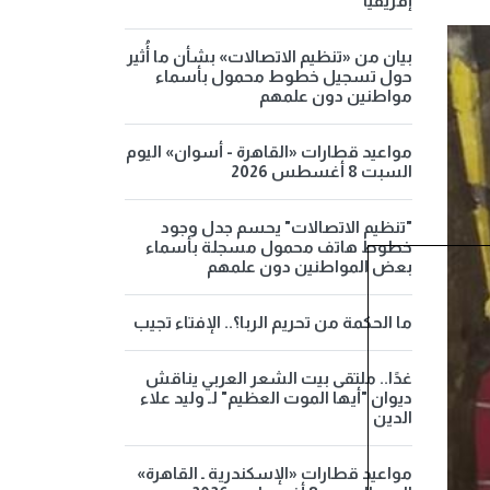
إفريقيا
بيان من «تنظيم الاتصالات» بشأن ما أُثير
حول تسجيل خطوط محمول بأسماء
مواطنين دون علمهم
مواعيد قطارات «القاهرة - أسوان» اليوم
السبت 8 أغسطس 2026
"تنظيم الاتصالات" يحسم جدل وجود
خطوط هاتف محمول مسجلة بأسماء
بعض المواطنين دون علمهم
ما الحكمة من تحريم الربا؟.. الإفتاء تجيب
غدًا.. ملتقى بيت الشعر العربي يناقش
ديوان "أيها الموت العظيم" لـ وليد علاء
الدين
مواعيد قطارات «الإسكندرية ـ القاهرة»