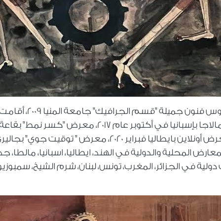
ويذكر أن فاطمة رمضان حاصلة على بكالوريوس فنون جميلة "قسم الجرافيك" جامعة المنيا 2009، أق
عدداً من المعارض الفردية منها معرض فى مالاجا بإسبانيا في أكتوبر عام 2017، معرض "كسر نمط" بقاعة
إيزيس بمتحف محمود مختار مارس 2019، ومعرض أونلاين بايطاليا فبراير 2020، معرض " توقيت جوي" بجا
رض المحلية والدولية في الهند، ايطاليا، اسبانيا، مالطا، جد
 دولية في الجزائر، المغرب، تونس، لبنان، شرم الشيخ، سمبوزي