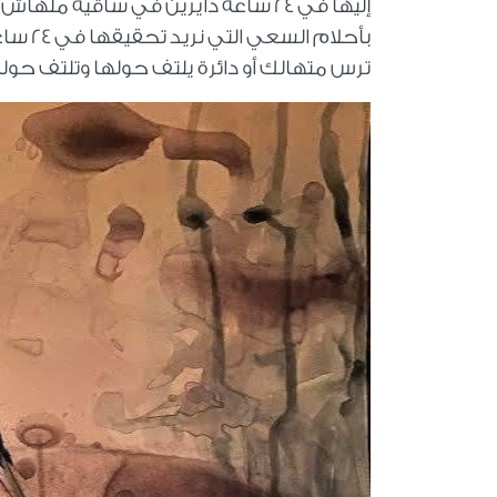
بأحلام
ترس متهالك أو دائرة يلتف حولها وتلتف حو