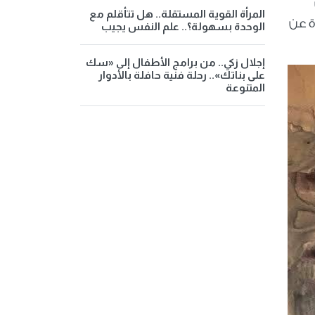
المرأة القوية المستقلة.. هل تتأقلم مع
بارة عن
الوحدة بسهولة؟.. علم النفس يجيب
إجلال زكي.. من برامج الأطفال إلى «سك
على بناتك».. رحلة فنية حافلة بالأدوار
المتنوعة