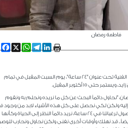
فاطمة رمضان
book
WhatsApp
X
Telegram
LinkedIn
تفتتح الفنانة فاطمة رمضان، أحدث معارضها الفنية تحت عنوان "24 ساعة"، يوم السبت المقبل في تمام
ر حتى 15 أكتوبر المقبل
.
، "نحاول دائماً البحث عن كل ما نريده ونحلم به ونقوم
إليه ولكن لكي نحصل على كل هذه الأشياء لابد من وجود ف
الساقية أو الطاحونة التي ندور من حولها للوصول لرغباتنا في 24 ساعة، نريد دائماً النظر إلى الحياة وكأنها
نستطيع أن نعبر في 24 ساعة أيضاً.. قد نهلك وأوقات أخرى نفنى ولكن نحاول ونحارب للو