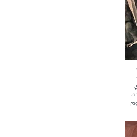
امت
ليري
ه،
وم