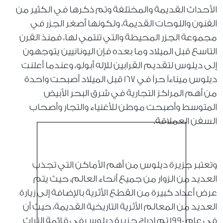
الأحداث القديمة والمختلفة وتم ذكرها في الكثير من
الفنون واللوحات القديمة، ولكونها أصغر الجزر في
مجموعة الجزر المحيطة والتي تنتمي لها، فمنذ القرن
التاسع قبل الميلاد وما بعده فإن اليونانيين يتوجهون
إلى ديلوس لتقديم القرابين للإله أبولو، وعندما أعلنت
ديلوس ميناءاً حراً في 167 قبل الميلاد أصبحت واحدة
من أهم المراكز التجارية في شرق البحر الأبيض
المتوسط وأصبحت موطن للأغنياء والتجار وأصحاب
السفن العملاقة.
وتعتبر جزيرة ديلوس من أهم الأماكن التي تجذب
العديد من الزوار من جميع أنحاء العالم، حيث يتم
عرض أعداد كبيرة من القطع الأثرية بالإضافة إلى زيارة
العديد من المعالم الأثرية التاريخية القديمة، حيث أن
في عام 1990 تم إدراج جزيرة ديلوس في قائمة التراث