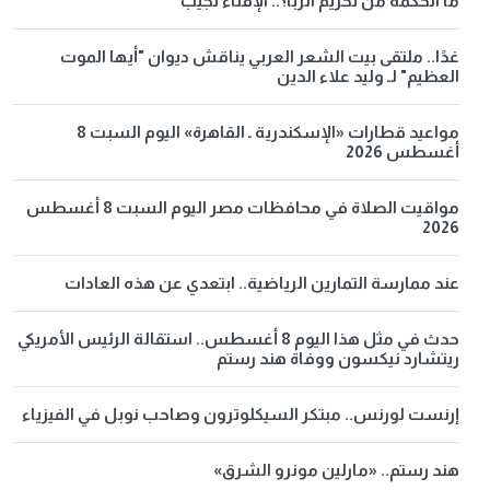
ما الحكمة من تحريم الربا؟.. الإفتاء تجيب
غدًا.. ملتقى بيت الشعر العربي يناقش ديوان "أيها الموت
العظيم" لـ وليد علاء الدين
مواعيد قطارات «الإسكندرية ـ القاهرة» اليوم السبت 8
أغسطس 2026
مواقيت الصلاة في محافظات مصر اليوم السبت 8 أغسطس
2026
عند ممارسة التمارين الرياضية.. ابتعدي عن هذه العادات
حدث في مثل هذا اليوم 8 أغسطس.. استقالة الرئيس الأمريكي
ريتشارد نيكسون ووفاة هند رستم
إرنست لورنس.. مبتكر السيكلوترون وصاحب نوبل في الفيزياء
هند رستم.. «مارلين مونرو الشرق»